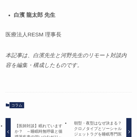
白濱
龍太郎
先生
医療法人RESM 理事長
本記事は、白濱先生と河野先生のリモート対談内
容を編集・構成したものです。
コラム
朝型・夜型はなぜ決まる？
【医師対談】眠れています
クロノタイプとソーシャル
か？ ～睡眠時無呼吸と循
ジェットラグを睡眠専門医
環器疾患の深いつながり～