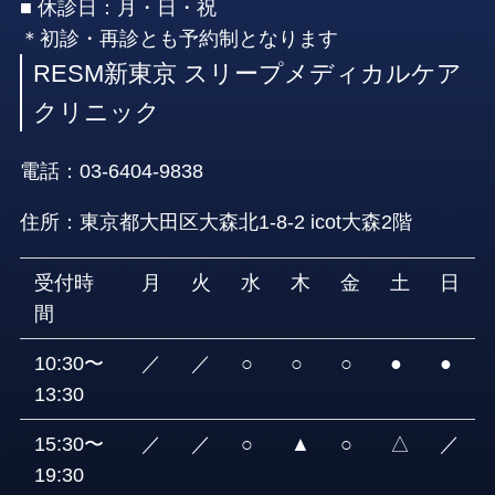
■ 休診日：月・日・祝
＊初診・再診とも予約制となります
RESM新東京 スリープメディカルケア
クリニック
電話：
03-6404-9838
住所：東京都大田区大森北1-8-2 icot大森2階
受付時
月
火
水
木
金
土
日
間
10:30〜
／
／
○
○
○
●
●
13:30
15:30〜
／
／
○
▲
○
△
／
19:30