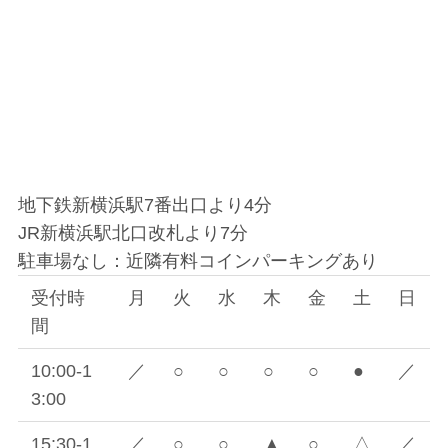
地下鉄新横浜駅7番出口より4分
JR新横浜駅北口改札より7分
駐車場なし：近隣有料コインパーキングあり
受付時
月
火
水
木
金
土
日
間
10:00-1
／
○
○
○
○
●
／
3:00
15:30-1
／
○
○
▲
○
△
／