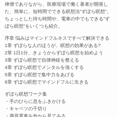
禅僧でありながら、医療現場で働く著者が開発し
た、簡単に、短時間でできる瞑想法”ずぼら瞑想”。
ちょっとした待ち時間や、電車の中でもできる”ず
ぼら瞑想”をいくつも紹介。
序章 悩みはマインドフルネスですべて解決できる
1章 ずぼらな人のほうが、瞑想の効果がある?
2章 1日1分、きょうからずぼら瞑想を始めよう
3章 ずぼら瞑想で自律神経を整える
4章 ずぼら瞑想でメンタルを強くする
5章 ずぼら瞑想で集中力をあげる
6章 ずぼら瞑想でマインドフルに生きる
ずぼら瞑想ワーク集
・手のひらに息をふきかける
・キャベツの千切り
・満員電車を外から見てみる