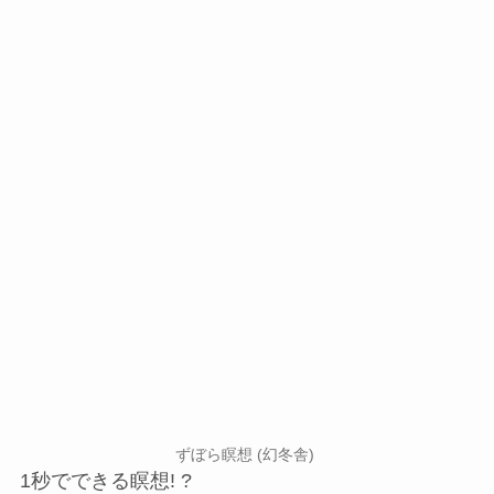
ずぼら瞑想 (幻冬舎)
1秒でできる瞑想! ?